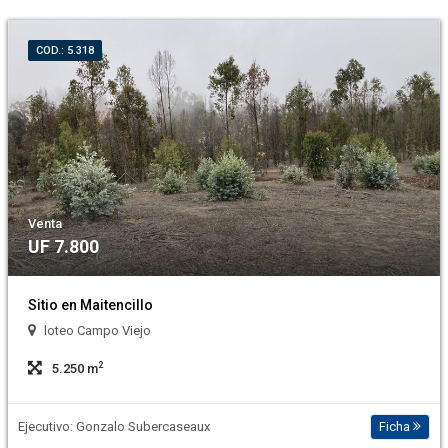
COD.: 5.318
Venta
UF 7.800
Sitio en Maitencillo
loteo Campo Viejo
2
5.250 m
Ejecutivo: Gonzalo Subercaseaux
Ficha