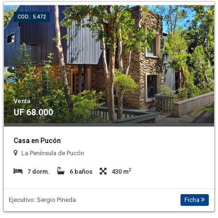
COD.: 5.472
Venta
UF 68.000
Casa en Pucón
La Península de Pucón
2
7 dorm.
6 baños
430 m
Ejecutivo: Sergio Pineda
Ficha