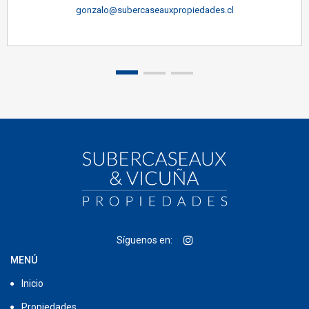
gonzalo@subercaseauxpropiedades.cl
Síguenos en:
MENÚ
Inicio
Propiedades