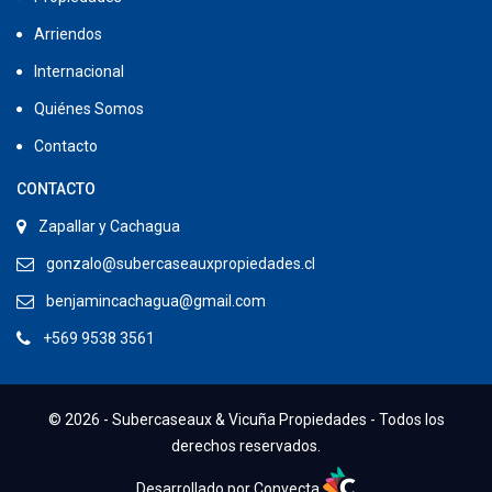
Arriendos
Internacional
Quiénes Somos
Contacto
CONTACTO
Zapallar y Cachagua
gonzalo@subercaseauxpropiedades.cl
benjamincachagua@gmail.com
+569 9538 3561
© 2026 - Subercaseaux & Vicuña Propiedades - Todos los
derechos reservados.
Desarrollado por Convecta