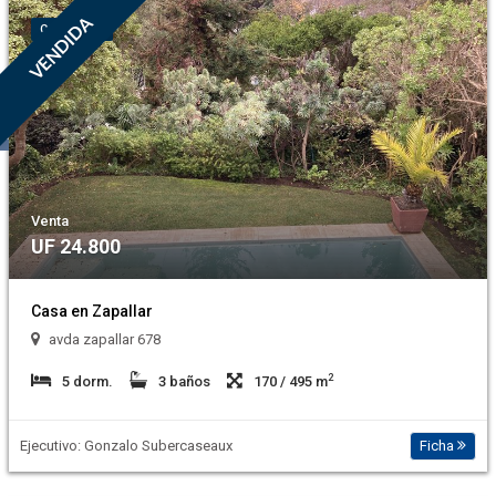
VENDIDA
COD.: 5.320
Venta
UF 24.800
Casa en Zapallar
avda zapallar 678
2
5 dorm.
3 baños
170 / 495 m
Ejecutivo: Gonzalo Subercaseaux
Ficha