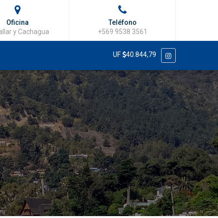
Oficina
Teléfono
llar y Cachagua
+569 9538 3561
UF
40.844,79