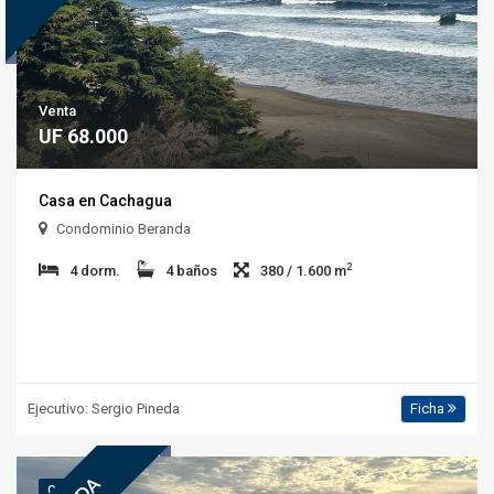
Venta
UF 68.000
Casa en Cachagua
Condominio Beranda
2
4 dorm.
4 baños
380 / 1.600 m
Ejecutivo: Sergio Pineda
Ficha
COD.: 5.455