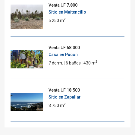
Venta
UF 7.800
Sitio en Maitencillo
2
5.250 m
Venta
UF 68.000
Casa en Pucón
2
7 dorm.
|
6 baños
|
430 m
Venta
UF 18.500
Sitio en Zapallar
2
3.750 m