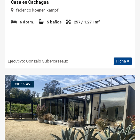
Casa en Cachagua
federico koenenikampf
2
6 dorm.
5 baños
257 / 1.271 m
Ejecutivo: Gonzalo Subercaseaux
Ficha
COD.: 5.453