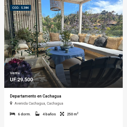
COD.: 5.384
Venta
UF 29.500
Departamento en Cachagua
Avenida Cachagua, Cachagua
2
6 dorm.
4 baños
250 m