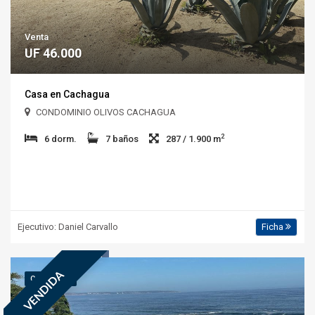
Venta
UF 46.000
Casa en Cachagua
CONDOMINIO OLIVOS CACHAGUA
2
6 dorm.
7 baños
287 / 1.900 m
Ejecutivo: Daniel Carvallo
Ficha
VENDIDA
COD.: 5.391