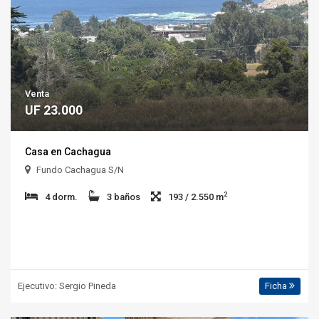
Venta
UF 23.000
Casa en Cachagua
Fundo Cachagua S/N
2
4 dorm.
3 baños
193 / 2.550 m
Ejecutivo: Sergio Pineda
Ficha