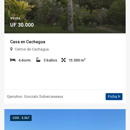
Venta
UF 30.000
Casa en Cachagua
Cerros de Cachagua
2
4 dorm.
3 baños
15.000 m
Ejecutivo: Gonzalo Subercaseaux
Ficha
COD.: 5.367