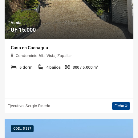
Venta
UF 15.000
Casa en Cachagua
Condominio Alta Vista, Zapallar
2
5 dorm.
4 baños
300 / 5.000 m
Ejecutivo: Sergio Pineda
Ficha
COD.: 5.387