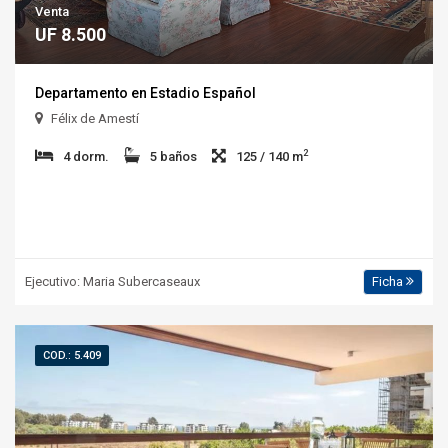
Venta
UF 8.500
Departamento en Estadio Español
Félix de Amestí
2
4 dorm.
5 baños
125 / 140 m
Ejecutivo: Maria Subercaseaux
Ficha
COD.: 5.409