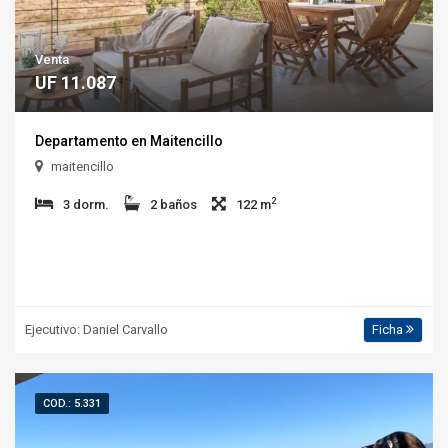
Venta
UF 11.087
Departamento en Maitencillo
maitencillo
2
3 dorm.
2 baños
122 m
Ejecutivo: Daniel Carvallo
Ficha
COD.: 5.331