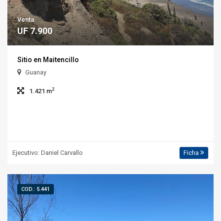
Venta
UF 7.900
Sitio en Maitencillo
Guanay
2
1.421 m
Ejecutivo: Daniel Carvallo
Ficha
COD.: 5.441