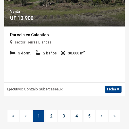
Venta
UF 13.900
Parcela en Catapilco
sector Tierras Blancas
2
3 dorm.
2 baños
30.000 m
Ejecutivo: Gonzalo Subercaseaux
Ficha
1
2
3
4
5