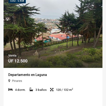
COD.: 5.458
Venta
UF 12.500
Departamento en Laguna
Pinares
2
4 dorm.
3 baños
120 / 132 m