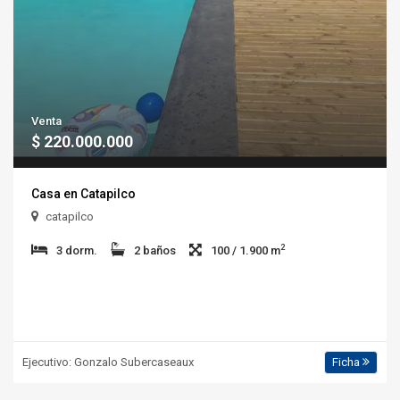
Venta
$ 220.000.000
Casa en Catapilco
catapilco
2
3 dorm.
2 baños
100 / 1.900 m
Ejecutivo: Gonzalo Subercaseaux
Ficha