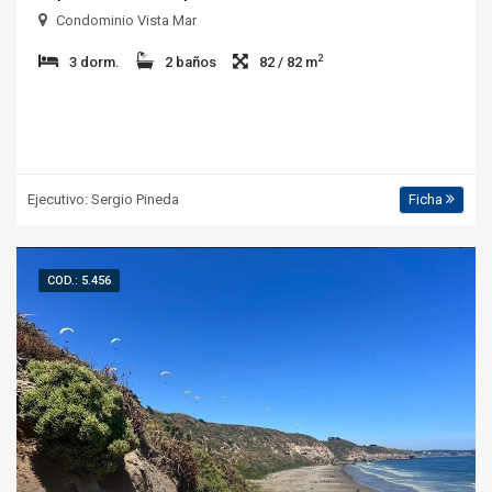
Condominio Vista Mar
2
3 dorm.
2 baños
82 / 82 m
Ejecutivo: Sergio Pineda
Ficha
COD.: 5.456