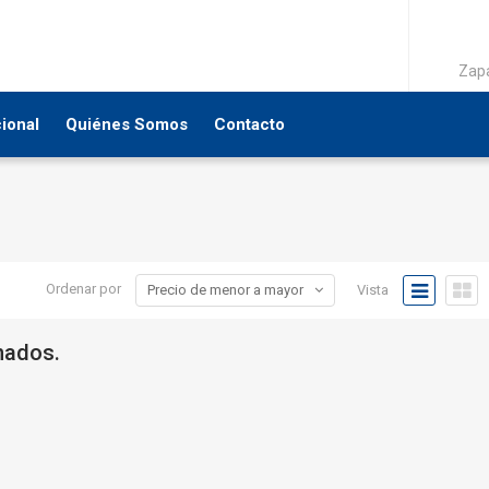
Zapa
cional
Quiénes Somos
Contacto
Precio de menor a mayor
Ordenar por
Vista
onados.