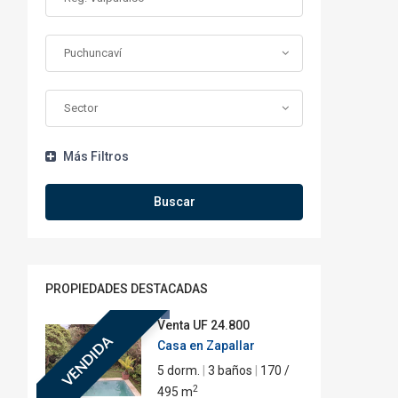
Puchuncaví
Sector
Más Filtros
Buscar
PROPIEDADES DESTACADAS
Venta
UF 24.800
VENDIDA
Casa en Zapallar
5 dorm.
|
3 baños
|
170 /
2
495 m