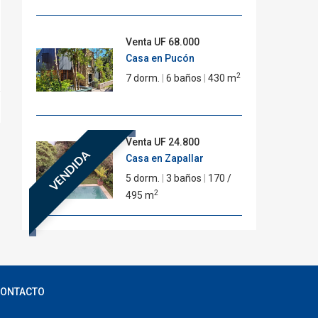
Venta
UF 68.000
Casa en Pucón
2
7 dorm.
|
6 baños
|
430 m
Venta
UF 24.800
VENDIDA
Casa en Zapallar
5 dorm.
|
3 baños
|
170 /
2
495 m
ONTACTO