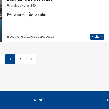
club de yates 150
2 dorm.
2 baños
Ejecutivo: Gonzalo Subercaseaux
Ficha
1
MENÚ
C