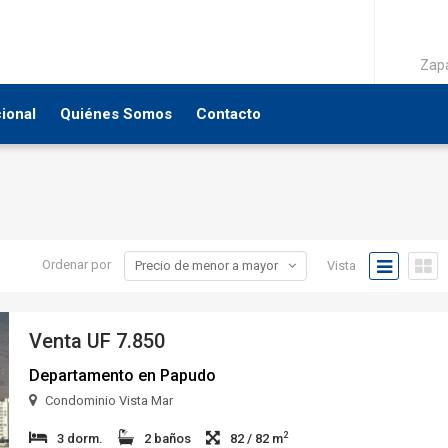
Zapa
cional
Quiénes Somos
Contacto
Precio de menor a mayor
Ordenar por
Vista
Venta
UF 7.850
Departamento en Papudo
Condominio Vista Mar
2
3 dorm.
2 baños
82 / 82 m