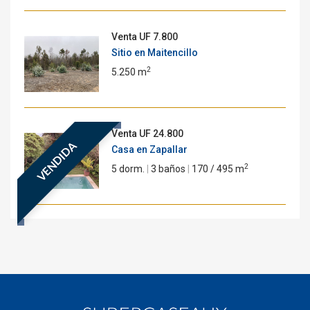
Venta
UF 7.800
Sitio en Maitencillo
2
5.250 m
Venta
UF 24.800
VENDIDA
Casa en Zapallar
2
5 dorm.
|
3 baños
|
170 / 495 m