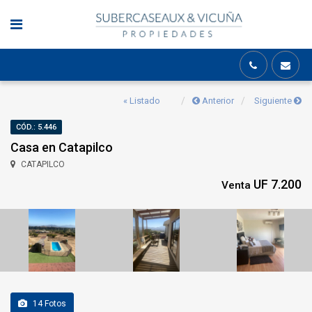
« Listado
Anterior
Siguiente
CÓD.: 5.446
Casa en Catapilco
CATAPILCO
UF 7.200
Venta
14
Fotos