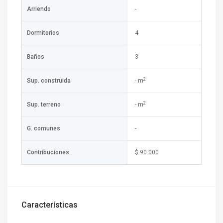
Arriendo
-
Dormitorios
4
Baños
3
2
Sup. construida
- m
2
Sup. terreno
- m
G. comunes
-
Contribuciones
$ 90.000
Características