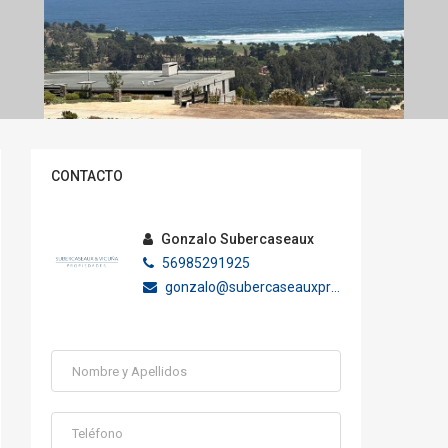
CONTACTO
Gonzalo Subercaseaux
56985291925
gonzalo@subercaseauxpropiedades.cl