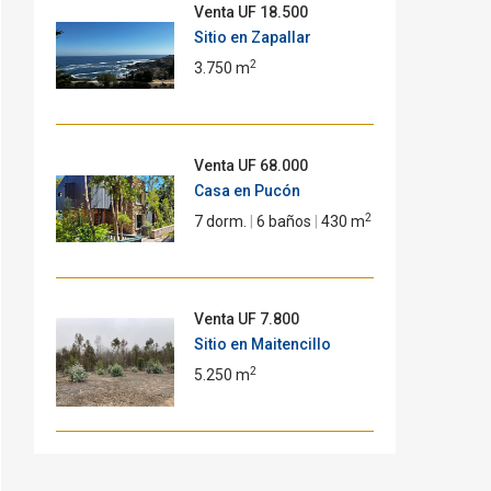
Venta
UF 18.500
Sitio en Zapallar
2
3.750 m
Venta
UF 68.000
Casa en Pucón
2
7 dorm.
|
6 baños
|
430 m
Venta
UF 7.800
Sitio en Maitencillo
2
5.250 m