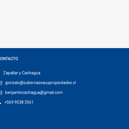
ONTACTO
Zapallar y Cachagua
gonzalo@subercaseauxpropiedades.cl
benjamincachagua@gmail.com
+569 9538 3561