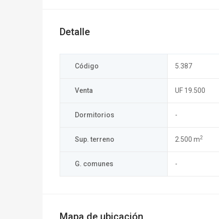
Detalle
Código
5.387
Venta
UF 19.500
Dormitorios
-
2
Sup. terreno
2.500 m
G. comunes
-
Mapa de ubicación